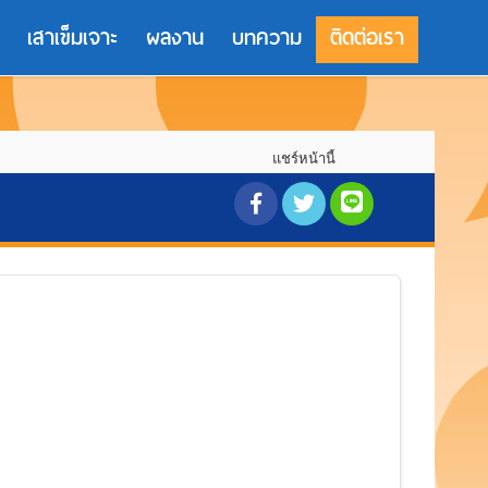
เสาเข็มเจาะ
ผลงาน
บทความ
ติดต่อเรา
แชร์หน้านี้