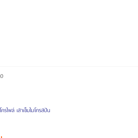
20
มโครไพล์ เสาเข็มไมโครสปัน