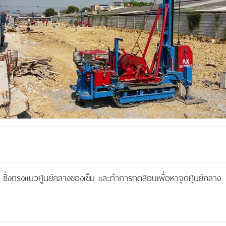
น้างาน ซึ่งตรงแนวศูนย์กลางของเข็ม และทำการทดสอบเพื่อหาจุดศุนย์กลาง