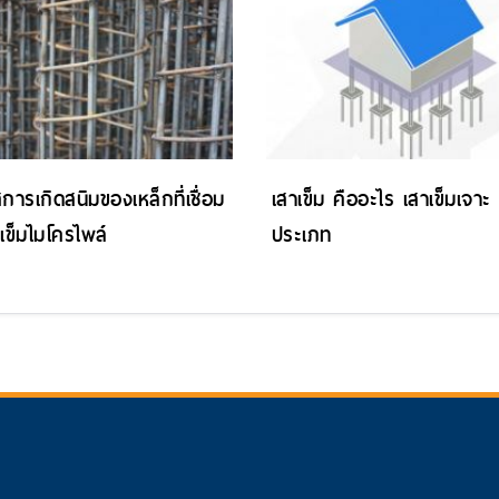
การเกิดสนิมของเหล็กที่เชื่อม
เสาเข็ม คืออะไร เสาเข็มเจาะ ม
าเข็มไมโครไพล์
ประเภท