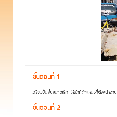
ขั้นตอนที่ 1
เตรียมปั่นจั่นขนาดเล็ก ให้เข้าที่ตำแหน่งที่ตั้งห
ขั้นตอนที่ 2